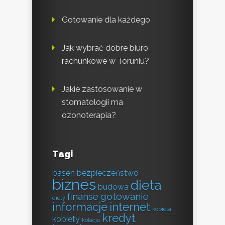
Gotowanie dla każdego
Jak wybrać dobre biuro
rachunkowe w Toruniu?
Jakie zastosowanie w
stomatologii ma
ozonoterapia?
Tagi
basen
bezpieczeństwo
biznes
dieta
budowa
finanse
gotowanie
diety
informacje
internet
kobieta
kredyt
kobiety
kolacja