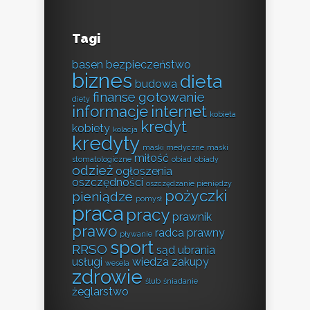
Tagi
basen
bezpieczeństwo
biznes
dieta
budowa
finanse
gotowanie
diety
informacje
internet
kobieta
kredyt
kobiety
kolacja
kredyty
maski medyczne
maski
miłość
stomatologiczne
obiad
obiady
odzież
ogłoszenia
oszczędności
oszczędzanie pieniędzy
pożyczki
pieniądze
pomysł
praca
pracy
prawnik
prawo
radca prawny
pływanie
sport
RRSO
sąd
ubrania
usługi
wiedza
zakupy
wesela
zdrowie
ślub
śniadanie
żeglarstwo