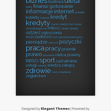
biznes
dieta
budowa
finanse
gotowanie
diety
informacje
internet
kobieta
kredyt
kobiety
kolacja
kredyty
maski medyczne
maski
miłość
stomatologiczne
obiad
obiady
odzież
ogłoszenia
oszczędności
oszczędzanie pieniędzy
pożyczki
pieniądze
pomysł
praca
pracy
prawnik
prawo
radca prawny
pływanie
sport
RRSO
sąd
ubrania
usługi
wiedza
zakupy
wesela
zdrowie
ślub
śniadanie
żeglarstwo
Designed by
Elegant Themes
| Powered by