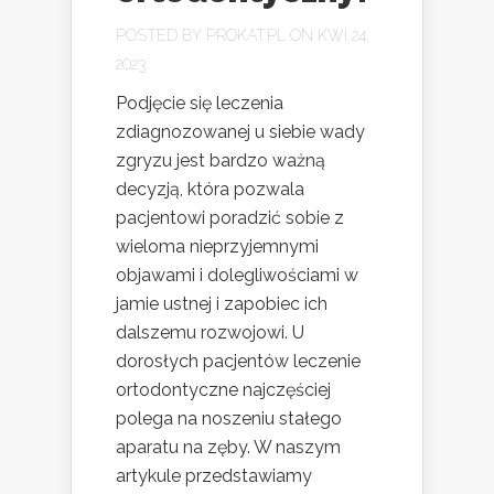
POSTED BY
PROKAT.PL
ON KWI 24,
2023
Podjęcie się leczenia
zdiagnozowanej u siebie wady
zgryzu jest bardzo ważną
decyzją, która pozwala
pacjentowi poradzić sobie z
wieloma nieprzyjemnymi
objawami i dolegliwościami w
jamie ustnej i zapobiec ich
dalszemu rozwojowi. U
dorosłych pacjentów leczenie
ortodontyczne najczęściej
polega na noszeniu stałego
aparatu na zęby. W naszym
artykule przedstawiamy