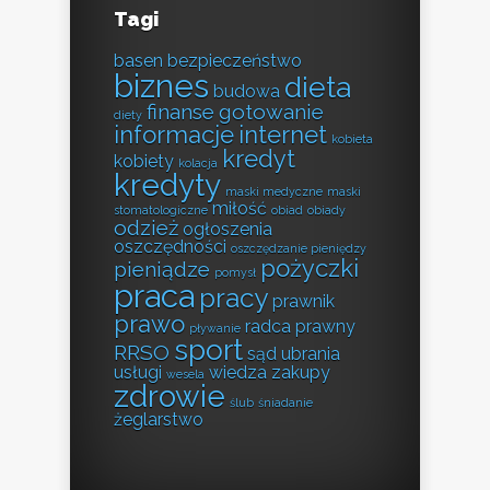
Tagi
basen
bezpieczeństwo
biznes
dieta
budowa
finanse
gotowanie
diety
informacje
internet
kobieta
kredyt
kobiety
kolacja
kredyty
maski medyczne
maski
miłość
stomatologiczne
obiad
obiady
odzież
ogłoszenia
oszczędności
oszczędzanie pieniędzy
pożyczki
pieniądze
pomysł
praca
pracy
prawnik
prawo
radca prawny
pływanie
sport
RRSO
sąd
ubrania
usługi
wiedza
zakupy
wesela
zdrowie
ślub
śniadanie
żeglarstwo