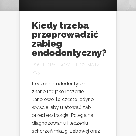
Kiedy trzeba
przeprowadzić
zabieg
endodontyczny?
POSTED BY
PROKAT.PL
ON MAJ 4,
2023
Leczenie endodontyczne,
znane też jako leczenie
kanałowe, to często jedyne
wyjście, aby uratować ząb
przed ekstrakcją. Polega na
diagnozowaniu i leczeniu
schorzeń miazgi zębowej oraz