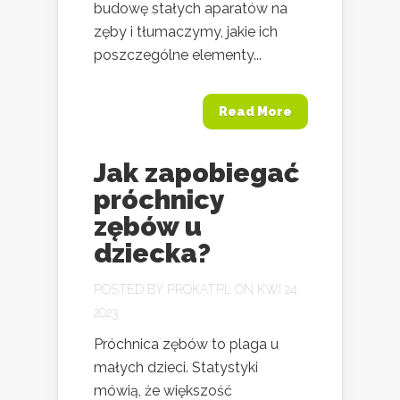
budowę stałych aparatów na
zęby i tłumaczymy, jakie ich
poszczególne elementy...
Read More
Jak zapobiegać
próchnicy
zębów u
dziecka?
POSTED BY
PROKAT.PL
ON KWI 24,
2023
Próchnica zębów to plaga u
małych dzieci. Statystyki
mówią, że większość