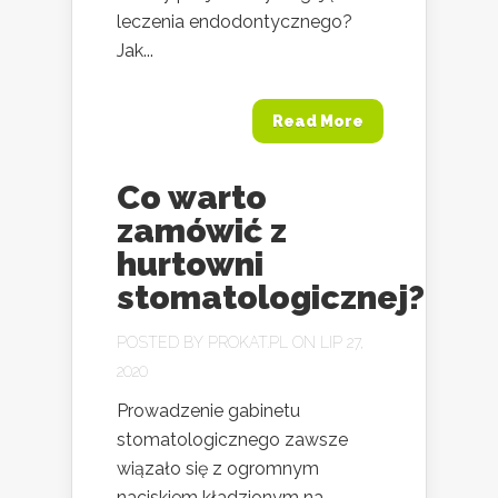
leczenia endodontycznego?
Jak...
Read More
Co warto
zamówić z
hurtowni
stomatologicznej?
POSTED BY
PROKAT.PL
ON LIP 27,
2020
Prowadzenie gabinetu
stomatologicznego zawsze
wiązało się z ogromnym
naciskiem kładzionym na