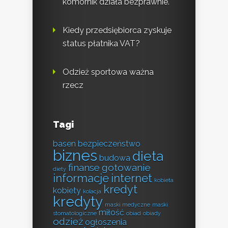
komornik działa bezprawnie.
Kiedy przedsiębiorca zyskuje
status płatnika VAT?
Odzież sportowa ważna
rzecz
Tagi
basen
bezpieczeństwo
biznes
dieta
budowa
finanse
gotowanie
diety
informacje
internet
kobieta
kredyt
kobiety
kolacja
kredyty
maski medyczne
maski
miłość
stomatologiczne
obiad
obiady
odzież
ogłoszenia