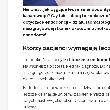
Nie wiesz, jak wygląda leczenie endodonty
kanałowego? Czy taki zabieg to konieczno
dotyczące endodoncji – działu stomatologi
miazgi zębowej i tkanek okołowierzchołkow
endodonty!
Którzy pacjenci wymagają le
Jak podkreślają specjaliści,
leczenie endodont
Najważniejsza pozostaje jednak diagnoza. Do n
miazgi, zgorzele miazgi, złamania zęba, planow
okołowierzchołkowych.
Endodoncja to nowoczesna dziedzina stomatolog
jeszcze kilkanaście lat temu zapalenie miazgi p
natychmiastowej ekstrakcji. Dzisiaj – właśnie
uniknąć.