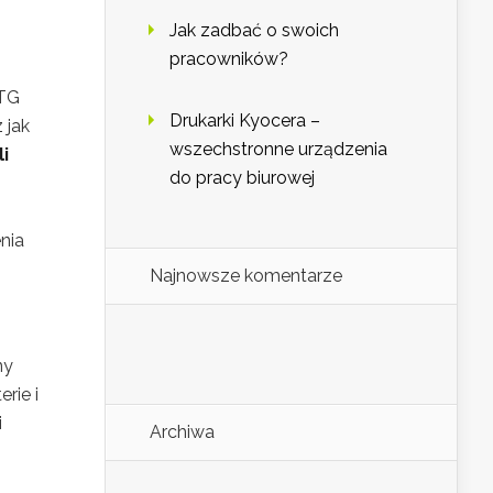
Jak zadbać o swoich
pracowników?
RTG
Drukarki Kyocera –
 jak
wszechstronne urządzenia
i
do pracy biurowej
nia
Najnowsze komentarze
ny
rie i
i
Archiwa