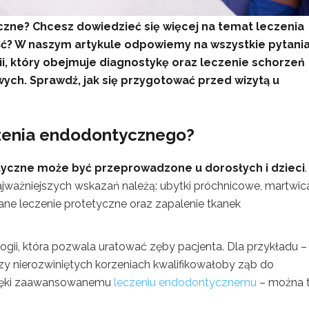
czne? Chcesz dowiedzieć się więcej na temat leczenia
ść? W naszym artykule odpowiemy na wszystkie pytani
i, który obejmuje diagnostykę oraz leczenie schorzeń
ych. Sprawdź, jak się przygotować przed wizytą u
czenia endodontycznego?
yczne może być przeprowadzone u dorosłych i dzieci
.
ajważniejszych wskazań należą: ubytki próchnicowe, martwic
ane leczenie protetyczne oraz zapalenie tkanek
ii, która pozwala uratować zęby pacjenta. Dla przykładu –
rzy nierozwiniętych korzeniach kwalifikowałoby ząb do
 dzięki zaawansowanemu
leczeniu endodontycznemu
– można 