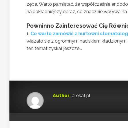
zęba. Warto pamiętać, że współcześnie endodon
najdokładniejszy obraz, co znacznie wpływa na
Powninno Zainteresować Cię Równi
Co warto zamówić z hurtowni stomatolog
wiązało się z ogromnym naciskiem kładzionym n
ten temat zyskał jeszcze...
Author:
prokat.pl