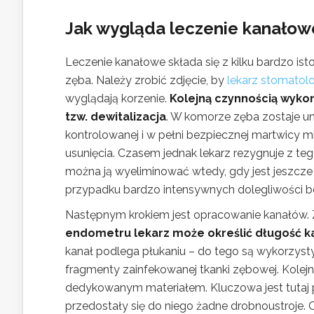
Jak wygląda leczenie kanałow
Leczenie kanałowe składa się z kilku bardzo i
zęba. Należy zrobić zdjęcie, by
lekarz stomatol
wyglądają korzenie.
Kolejną czynnością wykon
tzw. dewitalizacja
. W komorze zęba zostaje u
kontrolowanej i w pełni bezpiecznej martwicy 
usunięcia. Czasem jednak lekarz rezygnuje z t
można ją wyeliminować wtedy, gdy jest jeszcze
przypadku bardzo intensywnych dolegliwości 
Następnym krokiem jest opracowanie kanałów. 
endometru lekarz może określić długość k
kanał podlega płukaniu – do tego są wykorzyst
fragmenty zainfekowanej tkanki zębowej. Kolejn
dedykowanym materiałem. Kluczowa jest tutaj pr
przedostały się do niego żadne drobnoustroje.