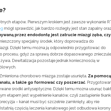
e?
stotnych etapów. Pierwszym krokiem jest zawsze wykonanie 
og
mógł sprawdzić, jak bardzo rozległy jest stan zapalny oraz
ywaną przez endodontę jest zatrucie miazgi zęba, czyl
mieszczony specjalny środek, który doprowadza do
miazgi. Dzięki temu można ją odpowiednio przygotować do
ego procesu, gdyż za sprawą dobrze dopasowanego znieczule
 żywa. Dewitalizacja pozostaje jednak koniecznością w
bólowych.
Zmieniona chorobowo miazga zostaje usunięta.
Za pomocą
anału, a także go formować czy poszerzać
. Przygotowa
ywane środki antyseptyczne. Dzięki temu można usunąć bakte
ym etapem jest wypełnienie kanałów, czyli zastąpienie tkank
ecyzja – kanał musi być szczelnie zamknięty, aby nie
 Ostatnią częścią leczenia kanałowego jest odbudowa korony