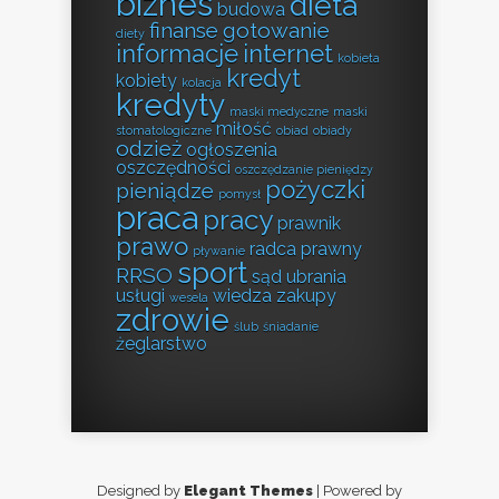
biznes
dieta
budowa
finanse
gotowanie
diety
informacje
internet
kobieta
kredyt
kobiety
kolacja
kredyty
maski medyczne
maski
miłość
stomatologiczne
obiad
obiady
odzież
ogłoszenia
oszczędności
oszczędzanie pieniędzy
pożyczki
pieniądze
pomysł
praca
pracy
prawnik
prawo
radca prawny
pływanie
sport
RRSO
sąd
ubrania
usługi
wiedza
zakupy
wesela
zdrowie
ślub
śniadanie
żeglarstwo
Designed by
Elegant Themes
| Powered by