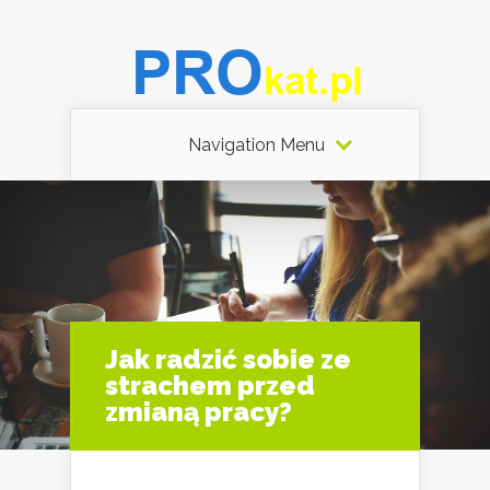
Navigation Menu
Jak radzić sobie ze
strachem przed
zmianą pracy?