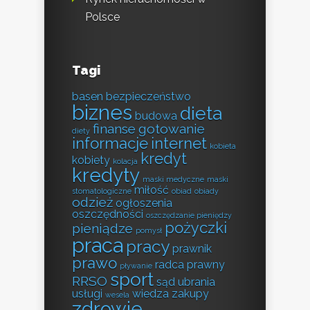
Polsce
Tagi
basen
bezpieczeństwo
biznes
dieta
budowa
finanse
gotowanie
diety
informacje
internet
kobieta
kredyt
kobiety
kolacja
kredyty
maski medyczne
maski
miłość
stomatologiczne
obiad
obiady
odzież
ogłoszenia
oszczędności
oszczędzanie pieniędzy
pożyczki
pieniądze
pomysł
praca
pracy
prawnik
prawo
radca prawny
pływanie
sport
RRSO
sąd
ubrania
usługi
wiedza
zakupy
wesela
zdrowie