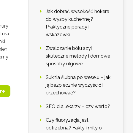
Jak dobrać wysokość hokera
do wyspy kuchennej?
mury
Praktyczne porady i
tura
wskazówki
nki
Zwalczanie bólu szyi:
kien
skuteczne metody i domowe
żemy
sposoby ulgowe
Suknia ślubna po weselu – jak
ją bezpiecznie wyczyścić i
re
przechować?
SEO dla lekarzy – czy warto?
Czy fluoryzacja jest
potrzebna? Fakty i mity o