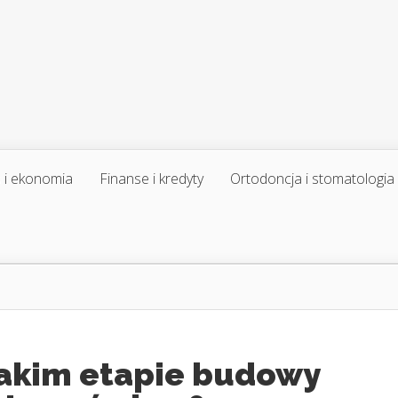
 i ekonomia
Finanse i kredyty
Ortodoncja i stomatologia
jakim etapie budowy