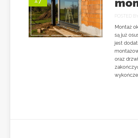
mon
POSTED B
Montaż ok
są już os
jest dodat
montażowe
oraz drzw
zakończy
wykończeni