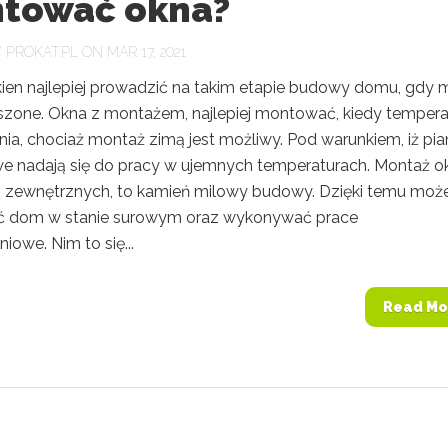
tować okna?
Y
PROKAT.PL
ON MAR 17, 2021
ien najlepiej prowadzić na takim etapie budowy domu, gdy 
uszone. Okna z montażem, najlepiej montować, kiedy tempera
nia, chociaż montaż zimą jest możliwy. Pod warunkiem, iż pia
 nadają się do pracy w ujemnych temperaturach. Montaż o
i zewnętrznych, to kamień milowy budowy. Dzięki temu mo
ć dom w stanie surowym oraz wykonywać prace
owe. Nim to się...
Read Mo