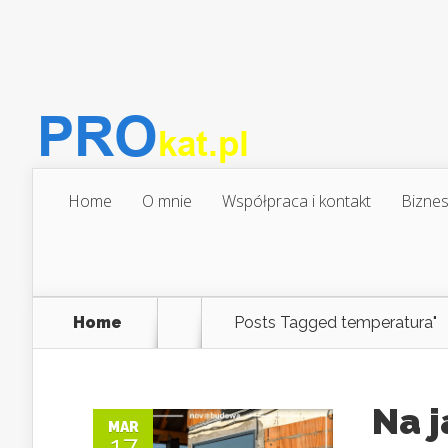
Home
O mnie
Współpraca i kontakt
Biznes
Home
Posts Tagged
temperatura"
Na 
MAR
17