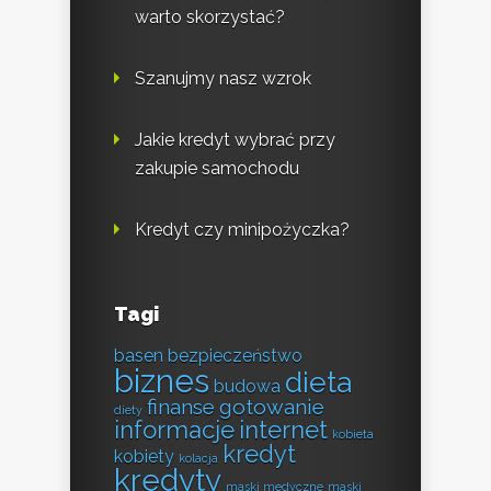
warto skorzystać?
Szanujmy nasz wzrok
Jakie kredyt wybrać przy
zakupie samochodu
Kredyt czy minipożyczka?
Tagi
basen
bezpieczeństwo
biznes
dieta
budowa
finanse
gotowanie
diety
informacje
internet
kobieta
kredyt
kobiety
kolacja
kredyty
maski medyczne
maski