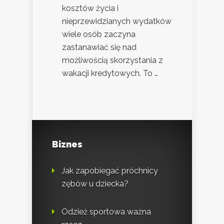
kosztów życia i
nieprzewidzianych wydatków
wiele osób zaczyna
zastanawiać się nad
możliwością skorzystania z
wakacji kredytowych. To …
Biznes
Jak zapobiegać próchnicy
zębów u dziecka?
Odzież sportowa ważna