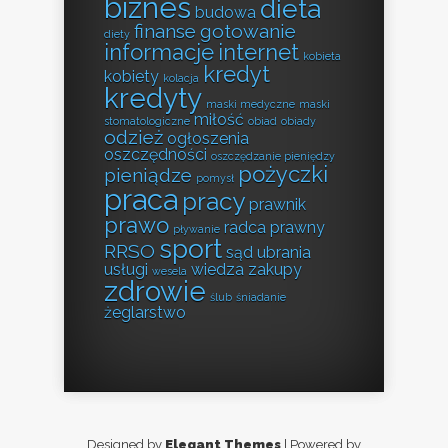
biznes
dieta
budowa
finanse
gotowanie
diety
informacje
internet
kobieta
kredyt
kobiety
kolacja
kredyty
maski medyczne
maski
miłość
stomatologiczne
obiad
obiady
odzież
ogłoszenia
oszczędności
oszczędzanie pieniędzy
pożyczki
pieniądze
pomysł
praca
pracy
prawnik
prawo
radca prawny
pływanie
sport
RRSO
sąd
ubrania
usługi
wiedza
zakupy
wesela
zdrowie
ślub
śniadanie
żeglarstwo
Designed by
Elegant Themes
| Powered by